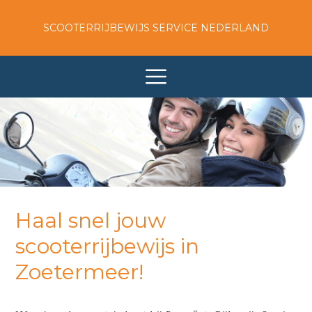
SCOOTERRIJBEWIJS SERVICE NEDERLAND
Haal snel jouw
scooterrijbewijs in
Zoetermeer!