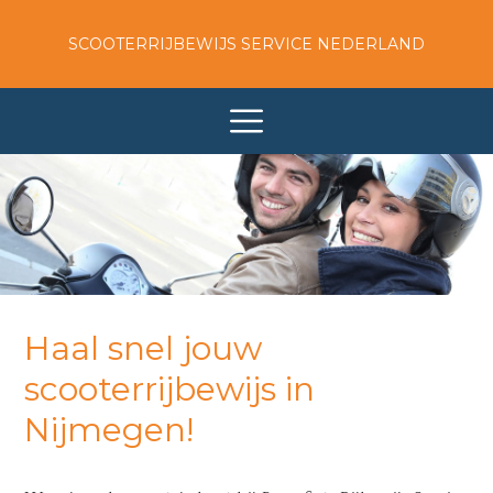
SCOOTERRIJBEWIJS SERVICE NEDERLAND
Haal snel jouw
scooterrijbewijs in
Nijmegen!